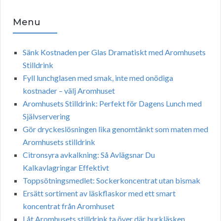
Menu
Sänk Kostnaden per Glas Dramatiskt med Aromhusets
Stilldrink
Fyll lunchglasen med smak, inte med onödiga
kostnader – välj Aromhuset
Aromhusets Stilldrink: Perfekt för Dagens Lunch med
Självservering
Gör dryckeslösningen lika genomtänkt som maten med
Aromhusets stilldrink
Citronsyra avkalkning: Så Avlägsnar Du
Kalkavlagringar Effektivt
Toppsötningsmedlet: Sockerkoncentrat utan bismak
Ersätt sortiment av läskflaskor med ett smart
koncentrat från Aromhuset
Låt Aromhusets stilldrink ta över där burkläsken