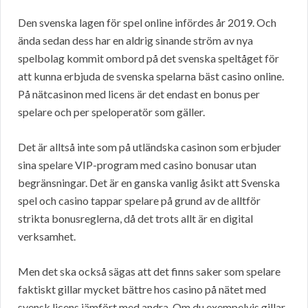
Den svenska lagen för spel online infördes år 2019. Och
ända sedan dess har en aldrig sinande ström av nya
spelbolag kommit ombord på det svenska speltåget för
att kunna erbjuda de svenska spelarna bäst casino online.
På nätcasinon med licens är det endast en bonus per
spelare och per speloperatör som gäller.
Det är alltså inte som på utländska casinon som erbjuder
sina spelare VIP-program med casino bonusar utan
begränsningar. Det är en ganska vanlig åsikt att Svenska
spel och casino tappar spelare på grund av de alltför
strikta bonusreglerna, då det trots allt är en digital
verksamhet.
Men det ska också sägas att det finns saker som spelare
faktiskt gillar mycket bättre hos casino på nätet med
svensk licens jämfört med andra. Om du exempelvis gillar