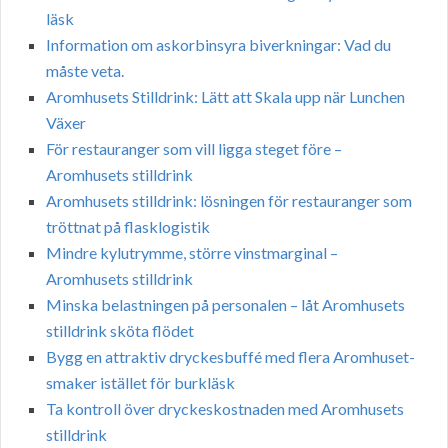
läsk
Information om askorbinsyra biverkningar: Vad du
måste veta.
Aromhusets Stilldrink: Lätt att Skala upp när Lunchen
Växer
För restauranger som vill ligga steget före –
Aromhusets stilldrink
Aromhusets stilldrink: lösningen för restauranger som
tröttnat på flasklogistik
Mindre kylutrymme, större vinstmarginal –
Aromhusets stilldrink
Minska belastningen på personalen – låt Aromhusets
stilldrink sköta flödet
Bygg en attraktiv dryckesbuffé med flera Aromhuset-
smaker istället för burkläsk
Ta kontroll över dryckeskostnaden med Aromhusets
stilldrink