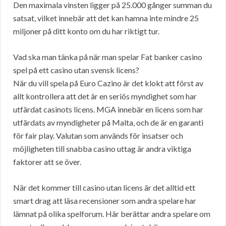
Den maximala vinsten ligger på 25.000 gånger summan du
satsat, vilket innebär att det kan hamna inte mindre 25
miljoner på ditt konto om du har riktigt tur.
Vad ska man tänka på när man spelar Fat banker casino
spel på ett casino utan svensk licens?
När du vill spela på Euro Cazino är det klokt att först av
allt kontrollera att det är en seriös myndighet som har
utfärdat casinots licens. MGA innebär en licens som har
utfärdats av myndigheter på Malta, och de är en garanti
för fair play. Valutan som används för insatser och
möjligheten till snabba casino uttag är andra viktiga
faktorer att se över.
När det kommer till casino utan licens är det alltid ett
smart drag att läsa recensioner som andra spelare har
lämnat på olika spelforum. Här berättar andra spelare om