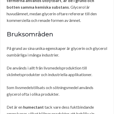
termerna används utbytbart, är de i grund och
botten samma kemiska substans
. Glycerol är
huvudämnet, medan glycerin oftare refererar till den
kommersiella och renade formen av ämnet.
Bruksområden
På grund av sina unika egenskaper är glycerin och glycerol
oumbärliga i många industrier.
De används i allt från livsmedelsproduktion till
skönhetsprodukter och industriella applikationer.
Som livsmedelstillsats och sötningsmedel används
glycerol ofta i olika produkter.
Det är en
humectant
tack vare dess fuktbindande
egenskaper, vilket hjälper produkter att behålla sin