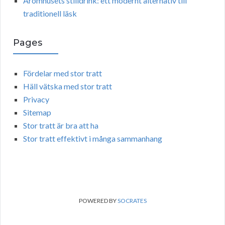
Aromhusets stilldrink: ett modernt alternativ till
traditionell läsk
Pages
Fördelar med stor tratt
Häll vätska med stor tratt
Privacy
Sitemap
Stor tratt är bra att ha
Stor tratt effektivt i många sammanhang
POWERED BY
SOCRATES