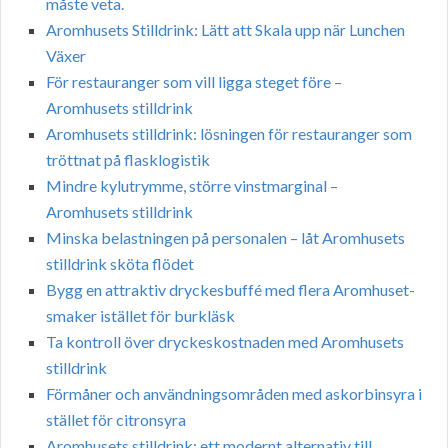
måste veta.
Aromhusets Stilldrink: Lätt att Skala upp när Lunchen
Växer
För restauranger som vill ligga steget före –
Aromhusets stilldrink
Aromhusets stilldrink: lösningen för restauranger som
tröttnat på flasklogistik
Mindre kylutrymme, större vinstmarginal –
Aromhusets stilldrink
Minska belastningen på personalen – låt Aromhusets
stilldrink sköta flödet
Bygg en attraktiv dryckesbuffé med flera Aromhuset-
smaker istället för burkläsk
Ta kontroll över dryckeskostnaden med Aromhusets
stilldrink
Förmåner och användningsområden med askorbinsyra i
stället för citronsyra
Aromhusets stilldrink: ett modernt alternativ till