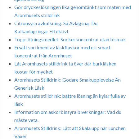
Gör dryckeslösningen lika genomtänkt som maten med
Aromhusets stilldrink
Citronsyra avkalkning: Så Avlägsnar Du
Kalkavlagringar Effektivt
Toppsötningsmedlet: Sockerkoncentrat utan bismak
Ersätt sortiment av läskflaskor med ett smart
koncentrat från Aromhuset
Låt Aromhusets stilldrink ta över där burkläsken
kostar för mycket
Aromhusets Stilldrink: Godare Smakupplevelse Än
Generisk Läsk
Aromhusets stilldrink: bättre lösning än kylar fulla av
läsk
Information om askorbinsyra biverkningar: Vad du
måste veta.
Aromhusets Stilldrink: Lätt att Skala upp när Lunchen
Växer