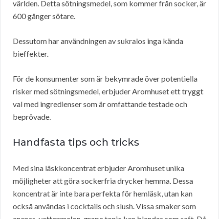
världen. Detta sötningsmedel, som kommer från socker, är
600 gånger sötare.
Dessutom har användningen av sukralos inga kända
bieffekter.
För de konsumenter som är bekymrade över potentiella
risker med sötningsmedel, erbjuder Aromhuset ett tryggt
val med ingredienser som är omfattande testade och
beprövade.
Handfasta tips och tricks
Med sina läskkoncentrat erbjuder Aromhuset unika
möjligheter att göra sockerfria drycker hemma. Dessa
koncentrat är inte bara perfekta för hemläsk, utan kan
också användas i cocktails och slush. Vissa smaker som
ananas, vattenmelon, grape tonic kan blandas som saft. Då