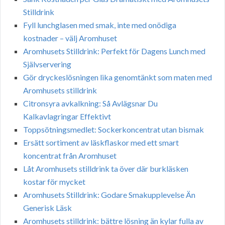
Stilldrink
Fyll lunchglasen med smak, inte med onödiga
kostnader – välj Aromhuset
Aromhusets Stilldrink: Perfekt för Dagens Lunch med
Självservering
Gör dryckeslösningen lika genomtänkt som maten med
Aromhusets stilldrink
Citronsyra avkalkning: Så Avlägsnar Du
Kalkavlagringar Effektivt
Toppsötningsmedlet: Sockerkoncentrat utan bismak
Ersätt sortiment av läskflaskor med ett smart
koncentrat från Aromhuset
Låt Aromhusets stilldrink ta över där burkläsken
kostar för mycket
Aromhusets Stilldrink: Godare Smakupplevelse Än
Generisk Läsk
Aromhusets stilldrink: bättre lösning än kylar fulla av