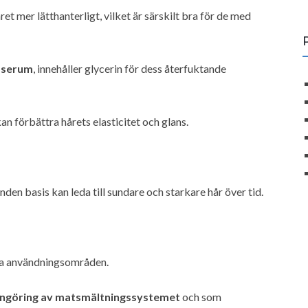
året mer lätthanterligt, vilket är särskilt bra för de med
h
serum
, innehåller glycerin för dess återfuktande
 kan förbättra hårets elasticitet och glans.
en basis kan leda till sundare och starkare hår över tid.
ra användningsområden.
ngöring av matsmältningssystemet
och som