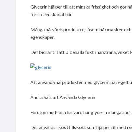
Glycerin hjälper till att minska frissighet och gör h
torrt eller skadat hår.
Många hårvårdsprodukter, såsom
hårmasker
oc
egenskaper.
Det bidrar till att bibehålla fukt i hårstråna, vilket
Att använda hårprodukter med glycerin på regelbund
Andra Sätt att Använda Glycerin
Förutom hud- och hårvård har glycerin många and
Det används i
kosttillskott
som hjälper till med
re