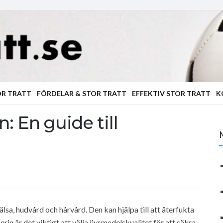
OR TRATT
FÖRDELAR & STOR TRATT
EFFEKTIV STOR TRATT
K
: En guide till
lsa, hudvård och hårvård. Den kan hjälpa till att återfukta
in är det viktigt att välja livsmedelskvalitet för att säkra