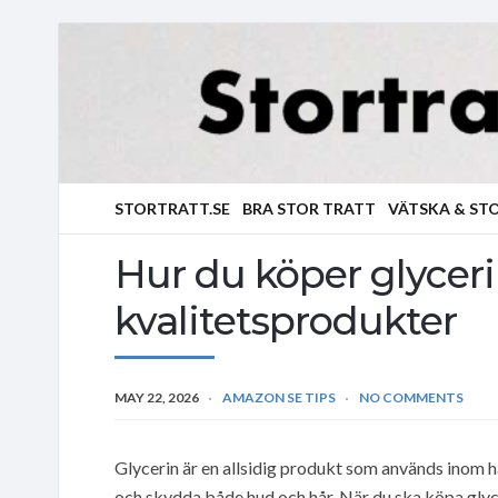
STORTRATT.SE
BRA STOR TRATT
VÄTSKA & ST
Hur du köper glycerin
kvalitetsprodukter
MAY 22, 2026
AMAZON SE TIPS
NO COMMENTS
Glycerin är en allsidig produkt som används inom hä
och skydda både hud och hår. När du ska köpa glycer