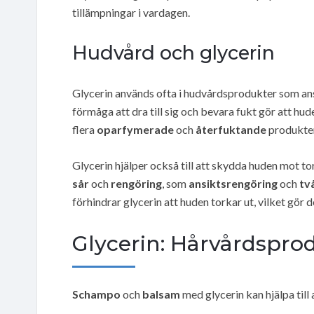
tillämpningar i vardagen.
Hudvård och glycerin
Glycerin används ofta i hudvårdsprodukter som an
förmåga att dra till sig och bevara fukt gör att hu
flera
oparfymerade
och
återfuktande
produkter
Glycerin hjälper också till att skydda huden mot tor
sår
och
rengöring
, som
ansiktsrengöring
och
tv
förhindrar glycerin att huden torkar ut, vilket gör 
Glycerin: Hårvårdspro
Schampo
och
balsam
med glycerin kan hjälpa till 