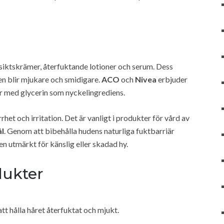
siktskrämer, återfuktande lotioner och serum. Dess
den blir mjukare och smidigare.
ACO
och
Nivea
erbjuder
 med glycerin som nyckelingrediens.
rhet och irritation. Det är vanligt i produkter för vård av
ål
. Genom att bibehålla hudens naturliga fuktbarriär
den utmärkt för känslig eller skadad hy.
dukter
att hålla håret återfuktat och mjukt.