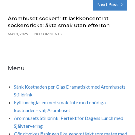
Next Post
Aromhuset sockerfritt läskkoncentrat
sockerdricka: äkta smak utan efterton
MAY 3, 2025
NO COMMENTS
Menu
Sänk Kostnaden per Glas Dramatiskt med Aromhusets
Stilldrink
Fyll lunchglasen med smak, inte med onödiga
kostnader – välj Aromhuset
Aromhusets Stilldrink: Perfekt för Dagens Lunch med
Självservering
Gör dryckeslösningen lika genomtänkt som maten med