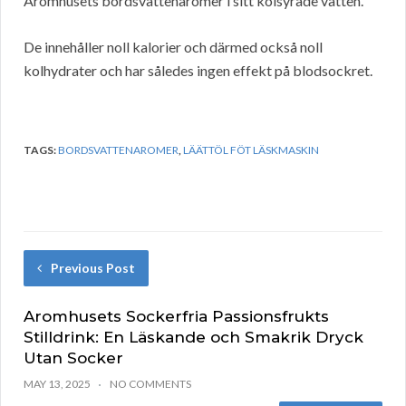
Aromhusets bordsvattenaromer i sitt kolsyrade vatten.
De innehåller noll kalorier och därmed också noll
kolhydrater och har således ingen effekt på blodsockret.
TAGS:
BORDSVATTENAROMER
,
LÄÄTTÖL FÖT LÄSKMASKIN
Previous Post
Aromhusets Sockerfria Passionsfrukts
Stilldrink: En Läskande och Smakrik Dryck
Utan Socker
MAY 13, 2025
NO COMMENTS