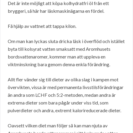
Det är inte möjligt att köpa kolhydratfri öl från ett
bryggeri, så här har läskmaskinägarna en fördel.
Få hjälp av vattnet att tappa kilon.
Om man kan lyckas sluta dricka läsk i överflöd och istället
byta till kolsyrat vatten smaksatt med Aromhusets
bordsvattenaromer, kommer man att uppleva en
viktminskning bara genom denna enkla förändring.
Allt fler vänder sig till dieter av olika slag i kampen mot
övervikten, vissa är med permanenta livsstilsförändringar
än andra som LCHF och 5:2-metoden, medan andra är
extrema dieter som bara pågår under viss tid, som
pulverdieter och andra, extremt kalorireducerade dieter.
Oavsett vilken diet man följer så kan man njuta av