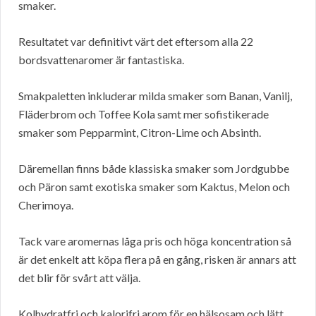
smaker.
Resultatet var definitivt värt det eftersom alla 22
bordsvattenaromer är fantastiska.
Smakpaletten inkluderar milda smaker som Banan, Vanilj,
Fläderbrom och Toffee Kola samt mer sofistikerade
smaker som Pepparmint, Citron-Lime och Absinth.
Däremellan finns både klassiska smaker som Jordgubbe
och Päron samt exotiska smaker som Kaktus, Melon och
Cherimoya.
Tack vare aromernas låga pris och höga koncentration så
är det enkelt att köpa flera på en gång, risken är annars att
det blir för svårt att välja.
Kolhydratfri och kalorifri arom för en hälsosam och lätt