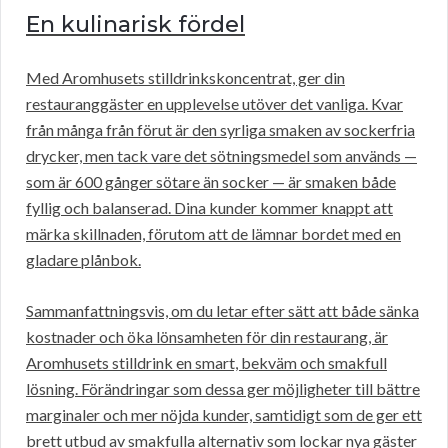
En kulinarisk fördel
Med Aromhusets stilldrinkskoncentrat, ger din
restauranggäster en upplevelse utöver det vanliga. Kvar
från många från förut är den syrliga smaken av sockerfria
drycker, men tack vare det sötningsmedel som används —
som är 600 gånger sötare än socker — är smaken både
fyllig och balanserad. Dina kunder kommer knappt att
märka skillnaden, förutom att de lämnar bordet med en
gladare plånbok.
Sammanfattningsvis, om du letar efter sätt att både sänka
kostnader och öka lönsamheten för din restaurang, är
Aromhusets stilldrink en smart, bekväm och smakfull
lösning. Förändringar som dessa ger möjligheter till bättre
marginaler och mer nöjda kunder, samtidigt som de ger ett
brett utbud av smakfulla alternativ som lockar nya gäster