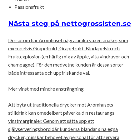
Passionsfrukt
Nästa steg på nettogrossisten.se
Dessutom har Aromhuset några unika vuxensmaker, som
exempelvis Grapefrukt, Grapefrukt-Blodapelsin och
Fruktexplosion (en härlig mix av äpple, vita vindruvor och
champagne). För den medvetne kunden är dessa sorter
både intressanta och uppfriskande val.
Mer vinst med mindre ansträngning
Att byta ut traditionella drycker mot Aromhusets
stilldrink kan omedelbart påverka din restaurangs
vinstmarginaler. Genom att sätta upp ett
självserveringsbord där kunderna blandar sina egna
drycker, minskar behovet av personal för att servera