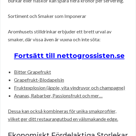
burkar eller flaskor kan spara flera kronor per servering.
Sortiment och Smaker som Imponerar
Aromhusets stilldrinkar erbjuder ett brett urval av
smaker, där vissa även är vuxna och inte söta:
Fortsätt till nettogrossisten.se
Bitter Grapefrukt
Grapefrukt-Blodapelsin
Fruktexplosion (äpple, vita vindruvor och champagne)
Ananas, Rabarber, Passionsfrukt och mer…
Dessa kan också kombineras för unika smakprofiler,
vilket ger ditt restaurangutbud en välsmakande edge.
Ekonomiskt Fördelaktiga Storlekar