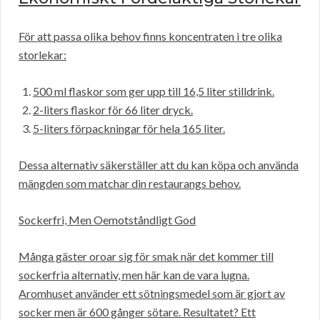
För att passa olika behov finns koncentraten i tre olika
storlekar:
500 ml flaskor som ger upp till 16,5 liter stilldrink.
2-liters flaskor för 66 liter dryck.
5-liters förpackningar för hela 165 liter.
Dessa alternativ säkerställer att du kan köpa och använda
mängden som matchar din restaurangs behov.
Sockerfri, Men Oemotståndligt God
Många gäster oroar sig för smak när det kommer till
sockerfria alternativ, men här kan de vara lugna.
Aromhuset använder ett sötningsmedel som är gjort av
socker men är 600 gånger sötare. Resultatet? Ett