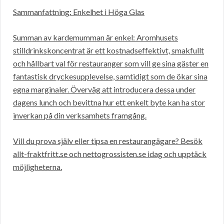
Sammanfattning: Enkelhet i Höga Glas
Summan av kardemumman är enkel: Aromhusets
stilldrinkskoncentrat är ett kostnadseffektivt, smakfullt
och hållbart val för restauranger som vill ge sina gäster en
fantastisk dryckesupplevelse, samtidigt som de ökar sina
egna marginaler. Överväg att introducera dessa under
dagens lunch och bevittna hur ett enkelt byte kan ha stor
inverkan på din verksamhets framgång.
Vill du prova själv eller tipsa en restaurangägare? Besök
allt-fraktfritt.se och nettogrossisten.se idag och upptäck
möjligheterna.