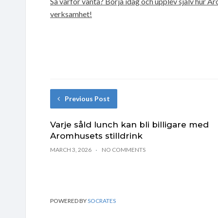
Så varför vänta? Börja idag och upplev själv hur Ar
verksamhet!
Previous Post
Varje såld lunch kan bli billigare med
Aromhusets stilldrink
MARCH 3, 2026
NO COMMENTS
POWERED BY
SOCRATES