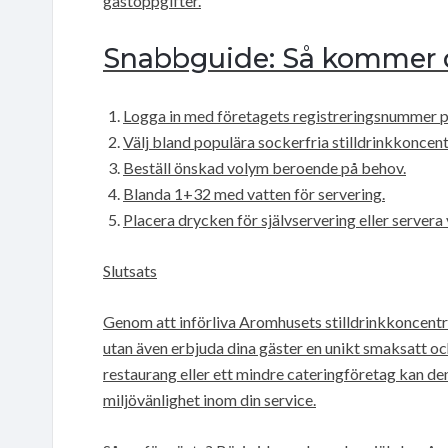
gästöppgifter.
Snabbguide: Så kommer 
Logga in med företagets registreringsnummer 
Välj bland populära sockerfria stilldrinkkoncen
Beställ önskad volym beroende på behov.
Blanda 1+32 med vatten för servering.
Placera drycken för självservering eller servera
Slutsats
Genom att införliva Aromhusets stilldrinkkoncentra
utan även erbjuda dina gäster en unikt smaksatt oc
restaurang eller ett mindre cateringföretag kan den
miljövänlighet inom din service.