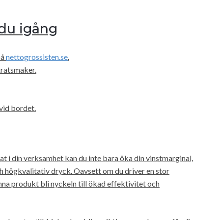
du igång
på
nettogrossisten.se
.
tratsmaker.
 vid bordet.
t i din verksamhet kan du inte bara öka din vinstmarginal,
h högkvalitativ dryck. Oavsett om du driver en stor
na produkt bli nyckeln till ökad effektivitet och