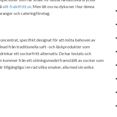
på
allt-fraktfritt.se
. Men låt oss nu dyka ner i hur denna
uranger och cateringföretag.
koncentrat, specifikt designat för att möta behoven av
illnad från traditionella saft- och läskprodukter som
rinkar ett sockerfritt alternativ. De har testats och
an kommer från ett sötningsmedel framställt av socker som
 tillgängliga i en rad olika smaker, alla med sin unika