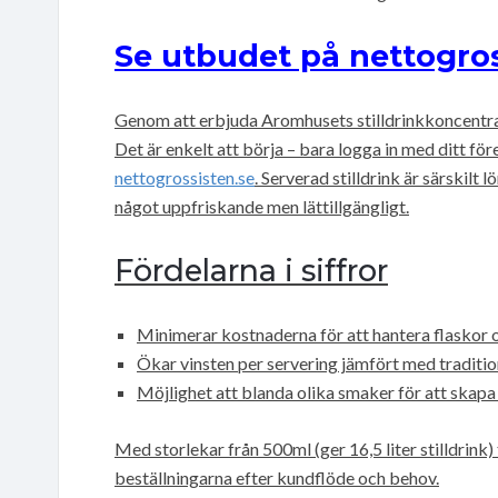
Se utbudet på nettogros
Genom att erbjuda Aromhusets stilldrinkkoncentrat
Det är enkelt att börja – bara logga in med ditt f
nettogrossisten.se
. Serverad stilldrink är särskilt
något uppfriskande men lättillgängligt.
Fördelarna i siffror
Minimerar kostnaderna för att hantera flaskor 
Ökar vinsten per servering jämfört med traditio
Möjlighet att blanda olika smaker för att skapa
Med storlekar från 500ml (ger 16,5 liter stilldrink) ti
beställningarna efter kundflöde och behov.