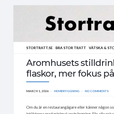
STORTRATT.SE
BRA STOR TRATT
VÄTSKA & ST
Aromhusets stilldrin
flaskor, mer fokus p
MARCH 1, 2026
HEMBRYGGNING
NO COMMENTS
Om du är en restaurangägare eller känner någon som
intäkterna med minimal ansträngning. För alla pri