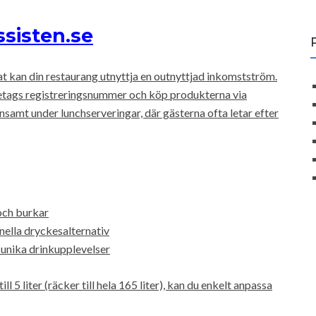
sisten.se
 kan din restaurang utnyttja en outnyttjad inkomstström.
öretags registreringsnummer och köp produkterna via
 lönsamt under lunchserveringar, där gästerna ofta letar efter
och burkar
nella dryckesalternativ
 unika drinkupplevelser
ll 5 liter (räcker till hela 165 liter), kan du enkelt anpassa