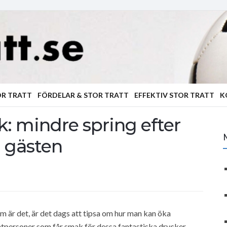
OR TRATT
FÖRDELAR & STOR TRATT
EFFEKTIV STOR TRATT
K
k: mindre spring efter
å gästen
 är det, är det dags att tipsa om hur man kan öka
vatpersoner som får smak för dessa fantastiska drycker