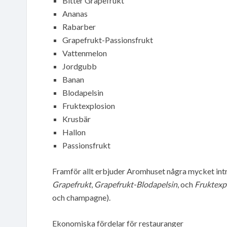
Bitter Grapefrukt
Ananas
Rabarber
Grapefrukt-Passionsfrukt
Vattenmelon
Jordgubb
Banan
Blodapelsin
Fruktexplosion
Krusbär
Hallon
Passionsfrukt
Framför allt erbjuder Aromhuset några mycket int
Grapefrukt
,
Grapefrukt-Blodapelsin
, och
Fruktexp
och champagne).
Ekonomiska fördelar för restauranger