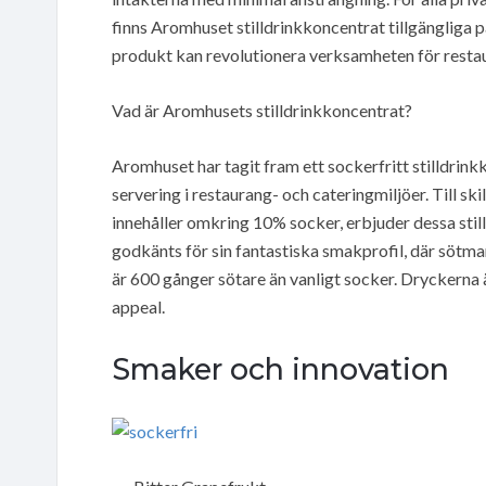
finns Aromhuset stilldrinkkoncentrat tillgängliga 
produkt kan revolutionera verksamheten för resta
Vad är Aromhusets stilldrinkkoncentrat?
Aromhuset har tagit fram ett sockerfritt stilldrink
servering i restaurang- och cateringmiljöer. Till sk
innehåller omkring 10% socker, erbjuder dessa stilld
godkänts för sin fantastiska smakprofil, där sötm
är 600 gånger sötare än vanligt socker. Dryckerna är
appeal.
Smaker och innovation