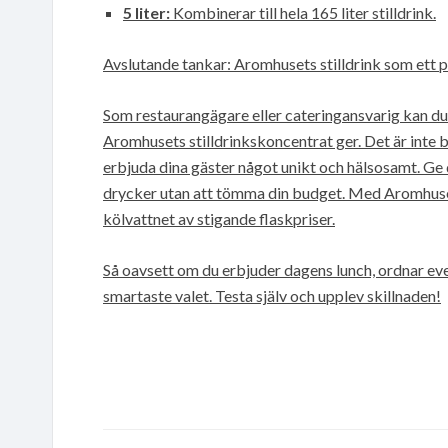
5 liter:
Kombinerar till hela 165 liter stilldrink.
Avslutande tankar: Aromhusets stilldrink som ett pr
Som restaurangägare eller cateringansvarig kan du
Aromhusets stilldrinkskoncentrat ger. Det är inte 
erbjuda dina gäster något unikt och hälsosamt. Ge 
drycker utan att tömma din budget. Med Aromhuset
kölvattnet av stigande flaskpriser.
Så oavsett om du erbjuder dagens lunch, ordnar even
smartaste valet. Testa själv och upplev skillnaden!