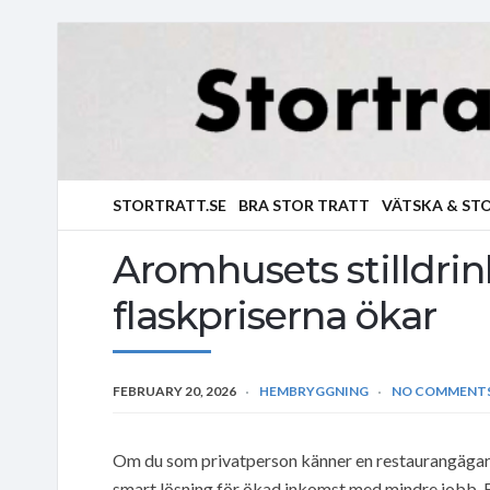
STORTRATT.SE
BRA STOR TRATT
VÄTSKA & ST
Aromhusets stilldrink
flaskpriserna ökar
FEBRUARY 20, 2026
HEMBRYGGNING
NO COMMENT
Om du som privatperson känner en restaurangägare e
smart lösning för ökad inkomst med mindre jobb. 