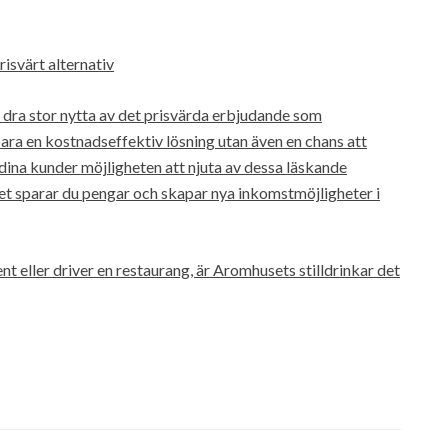
isvärt alternativ
 dra stor nytta av det prisvärda erbjudande som
bara en kostnadseffektiv lösning utan även en chans att
dina kunder möjligheten att njuta av dessa läskande
 sparar du pengar och skapar nya inkomstmöjligheter i
t eller driver en restaurang, är Aromhusets stilldrinkar det