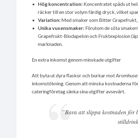
Hög koncentration:
Koncentratet späds ut hel
räcker till en stor volym färdig dryck, vilket sp
Variation:
Med smaker som Bitter Grapefrukt, A
Unika vuxensmaker:
Förutom de söta smakern
Grapefrukt-Blodapelsin och Fruktexplosion (äpp
marknaden.
En extra inkomst genom minskade utgifter
Att byta ut dyra flaskor och burkar mot Aromhusets 
inkomstökning. Genom att minska kostnaderna för 
cateringföretag sänka sina utgifter avsevärt.
”Bara att slippa kostnaden för b
stilldri