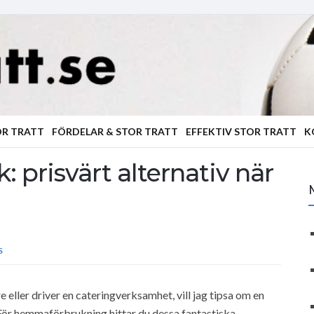
OR TRATT
FÖRDELAR & STOR TRATT
EFFEKTIV STOR TRATT
K
: prisvärt alternativ när
S
ller driver en cateringverksamhet, vill jag tipsa om en
För hemmaförbrukning hittar du dessa fantastiska