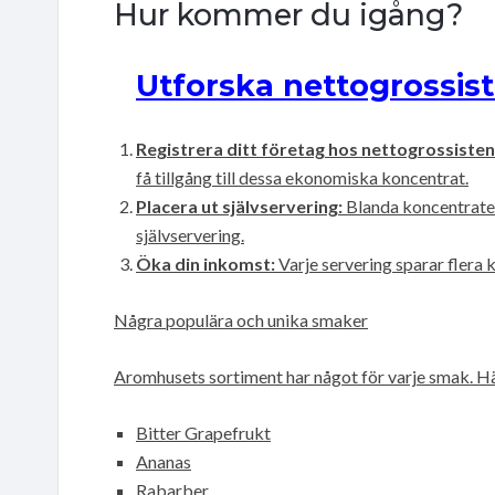
Hur kommer du igång?
Utforska nettogrossis
Registrera ditt företag hos nettogrossisten
få tillgång till dessa ekonomiska koncentrat.
Placera ut självservering:
Blanda koncentratet 
självservering.
Öka din inkomst:
Varje servering sparar flera 
Några populära och unika smaker
Aromhusets sortiment har något för varje smak. Här
Bitter Grapefrukt
Ananas
Rabarber