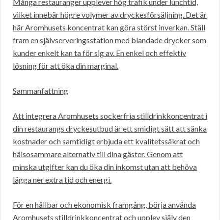
Många restauranger upplever hög trafik under lunchtid,
vilket innebär högre volymer av dryckesförsäljning. Det är
här Aromhusets koncentrat kan göra störst inverkan. Ställ
fram en självserveringsstation med blandade drycker som
kunder enkelt kan ta för sig av. En enkel och effektiv
lösning för att öka din marginal.
Sammanfattning
Att integrera Aromhusets sockerfria stilldrinkkoncentrat i
din restaurangs dryckesutbud är ett smidigt sätt att sänka
kostnader och samtidigt erbjuda ett kvalitetssäkrat och
hälsosammare alternativ till dina gäster. Genom att
minska utgifter kan du öka din inkomst utan att behöva
lägga ner extra tid och energi.
För en hållbar och ekonomisk framgång, börja använda
Aromhusets stilldrinkkoncentrat och upplev själv den