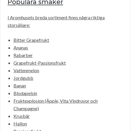
Populära smaker
I Aromhusets breda sortiment finns några riktiga
storsäljare:
Bitter Grapefrukt
Ananas
Rabarber
Grapefrukt-Passionsfrukt
Vattenmelon
Jordgubb
Banan
Blodapelsin
Fruktexplosion (Äpple, Vita Vindruvor och
Champagne)
Krusbär
Hallon