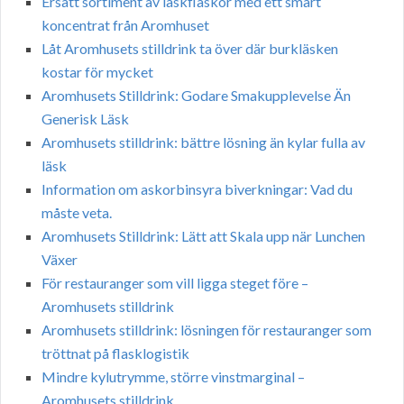
Ersätt sortiment av läskflaskor med ett smart
koncentrat från Aromhuset
Låt Aromhusets stilldrink ta över där burkläsken
kostar för mycket
Aromhusets Stilldrink: Godare Smakupplevelse Än
Generisk Läsk
Aromhusets stilldrink: bättre lösning än kylar fulla av
läsk
Information om askorbinsyra biverkningar: Vad du
måste veta.
Aromhusets Stilldrink: Lätt att Skala upp när Lunchen
Växer
För restauranger som vill ligga steget före –
Aromhusets stilldrink
Aromhusets stilldrink: lösningen för restauranger som
tröttnat på flasklogistik
Mindre kylutrymme, större vinstmarginal –
Aromhusets stilldrink