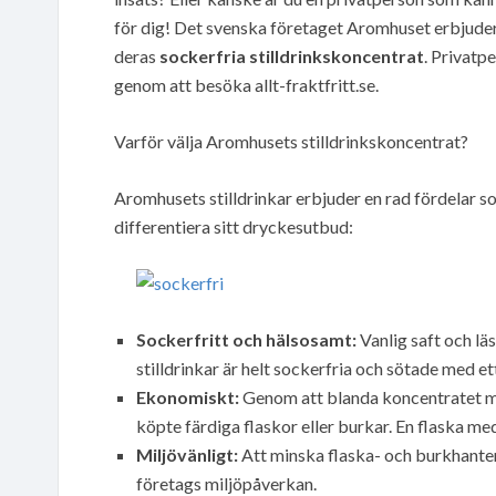
för dig! Det svenska företaget Aromhuset erbjuder 
deras
sockerfria stilldrinkskoncentrat
. Privatp
genom att besöka allt-fraktfritt.se.
Varför välja Aromhusets stilldrinkskoncentrat?
Aromhusets stilldrinkar erbjuder en rad fördelar som
differentiera sitt dryckesutbud:
Sockerfritt och hälsosamt:
Vanlig saft och l
stilldrinkar är helt sockerfria och sötade med 
Ekonomiskt:
Genom att blanda koncentratet me
köpte färdiga flaskor eller burkar. En flaska med 
Miljövänligt:
Att minska flaska- och burkhanteri
företags miljöpåverkan.