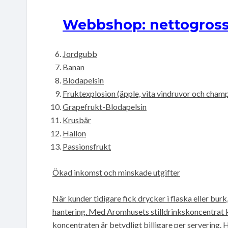
Webbshop: nettogross
Jordgubb
Banan
Blodapelsin
Fruktexplosion (äpple, vita vindruvor och cham
Grapefrukt-Blodapelsin
Krusbär
Hallon
Passionsfrukt
Ökad inkomst och minskade utgifter
När kunder tidigare fick drycker i flaska eller bur
hantering. Med Aromhusets stilldrinkskoncentrat 
koncentraten är betydligt billigare per servering. 