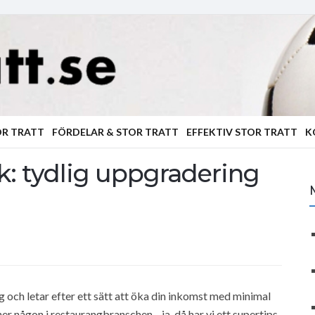
OR TRATT
FÖRDELAR & STOR TRATT
EFFEKTIV STOR TRATT
K
k: tydlig uppgradering
 och letar efter ett sätt att öka din inkomst med minimal
ner någon i restaurangbranschen—ja, då har vi ett supertips