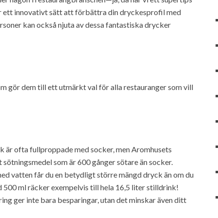
ett innovativt sätt att förbättra din dryckesprofil med
ersoner kan också njuta av dessa fantastiska drycker
 gör dem till ett utmärkt val för alla restauranger som vill
äsk är ofta fullproppade med socker, men Aromhusets
ett sötningsmedel som är 600 gånger sötare än socker.
d vatten får du en betydligt större mängd dryck än om du
500 ml räcker exempelvis till hela 16,5 liter stilldrink!
ng ger inte bara besparingar, utan det minskar även ditt