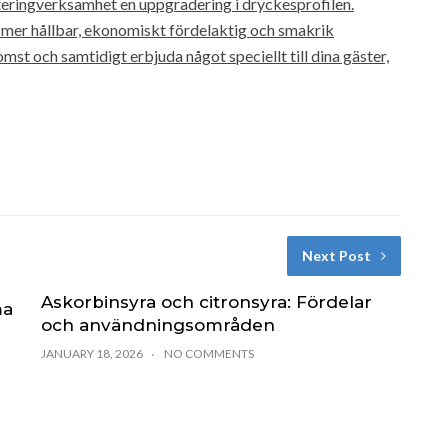
ateringverksamhet en uppgradering i dryckesprofilen.
mer hållbar, ekonomiskt fördelaktig och smakrik
mst och samtidigt erbjuda något speciellt till dina gäster,
Next Post
Askorbinsyra och citronsyra: Fördelar
ma
och användningsområden
JANUARY 18, 2026
NO COMMENTS