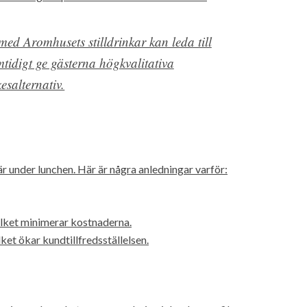
 med Aromhusets stilldrinkar kan leda till
tidigt ge gästerna högkvalitativa
esalternativ.
är under lunchen. Här är några anledningar varför:
vilket minimerar kostnaderna.
et ökar kundtillfredsställelsen.