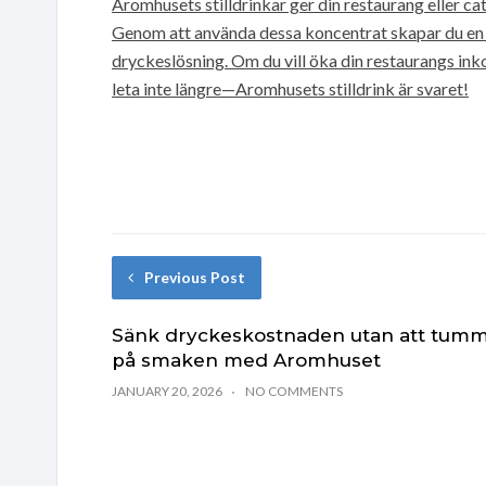
Aromhusets stilldrinkar ger din restaurang eller c
Genom att använda dessa koncentrat skapar du en 
dryckeslösning. Om du vill öka din restaurangs inko
leta inte längre—Aromhusets stilldrink är svaret!
Previous Post
Sänk dryckeskostnaden utan att tum
på smaken med Aromhuset
JANUARY 20, 2026
NO COMMENTS