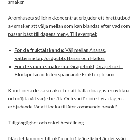
smaker
Aromhusets stilldrinkkoncentrat erbjuder ett brett utbud
av smaker att välja mellan som kan blandas efter vad som
passar bäst till dagens meny. Till exempel:
För de fruktälskande:
Välj mellan Ananas,
Vattenmelon, Jordgubb, Banan och Hallon.
För de vuxna smakerna:
Grapefrukt, Grapefrukt-
Blodapelsin och den spännande Fruktexplosion.
Kombinera dessa smaker för att hålla dina gäster nyfikna
och nöjda vid varje besök. Och varför inte byta dagens
erbjudande för att locka till återkommande besök?
Tillgänglighet och enkel beställning
När det kommer till inköp och tillgänglighet är det svårt