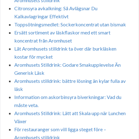
Aromhusets stilldrink
Citronsyra avkalkning: Så Avlägsnar Du
Kalkavlagringar Effektivt
Toppsötningsmedlet: Sockerkoncentrat utan bismak
Ersätt sortiment av läskflaskor med ett smart
koncentrat från Aromhuset
Låt Aromhusets stilldrink ta över där burkläsken
kostar för mycket
Aromhusets Stilldrink: Godare Smakupplevelse Än
Generisk Läsk
Aromhusets stilldrink: bättre lösning än kylar fulla av
läsk
Information om askorbinsyra biverkningar: Vad du
måste veta.
Aromhusets Stilldrink: Lätt att Skala upp när Lunchen
Växer
För restauranger som vill ligga steget före –
Aromhusets stilldrink