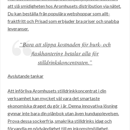
att slå smidigheten hos Aromhusets distribution via nätet.
Du kan beställa från populära webshoppar som allt-
fraktfritt och Prisad som erbjuder bra priser och snabba
leveranser.
“Bara att slippa kostnaden för burk- och
flaskhantering betalar alla för
stilldrinkskoncentraten.”
Avslutande tankar
Att införliva Aromhusets stilldrinkkoncentrat i din
verksamhet kan mycket väl vara det smartaste
ekonomiska draget du gör i år. Denna innovativa lösning
gynnar inte bara din plånbok utan även kundupplevelsen.
Prova dessa sockerfria, smakrika stilldrinks idag och
förvandla en nödvändighet till en inkomstmöjlighet.