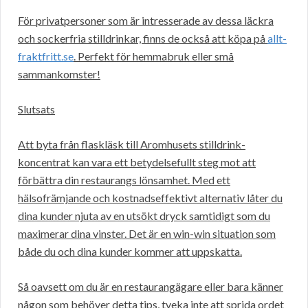
För privatpersoner som är intresserade av dessa läckra
och sockerfria stilldrinkar, finns de också att köpa på
allt-
fraktfritt.se
. Perfekt för hemmabruk eller små
sammankomster!
Slutsats
Att byta från flaskläsk till Aromhusets stilldrink-
koncentrat kan vara ett betydelsefullt steg mot att
förbättra din restaurangs lönsamhet. Med ett
hälsofrämjande och kostnadseffektivt alternativ låter du
dina kunder njuta av en utsökt dryck samtidigt som du
maximerar dina vinster. Det är en win-win situation som
både du och dina kunder kommer att uppskatta.
Så oavsett om du är en restaurangägare eller bara känner
någon som behöver detta tips, tveka inte att sprida ordet