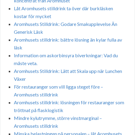
koncentrat från Aromhuset
Låt Aromhusets stilldrink ta över där burkläsken
kostar för mycket
Aromhusets Stilldrink: Godare Smakupplevelse Än
Generisk Läsk
Aromhusets stilldrink: bättre lösning än kylar fulla av
läsk
Information om askorbinsyra biverkningar: Vad du
måste veta.
Aromhusets Stilldrink: Lätt att Skala upp när Lunchen
Växer
För restauranger som vill ligga steget före –
Aromhusets stilldrink
Aromhusets stilldrink: lösningen för restauranger som
tröttnat på flasklogistik
Mindre kylutrymme, större vinstmarginal –
Aromhusets stilldrink
Minska belastningen på personalen – låt Aromhusets