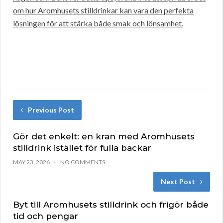
om hur Aromhusets stilldrinkar kan vara den perfekta
lösningen för att stärka både smak och lönsamhet.
Previous Post
Gör det enkelt: en kran med Aromhusets
stilldrink istället för fulla backar
MAY 23, 2026
NO COMMENTS
Next Post
Byt till Aromhusets stilldrink och frigör både
tid och pengar