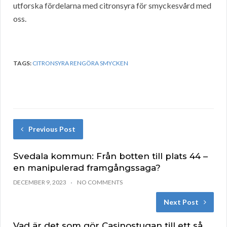
utforska fördelarna med citronsyra för smyckesvård med
oss.
TAGS:
CITRONSYRA RENGÖRA SMYCKEN
Previous Post
Svedala kommun: Från botten till plats 44 –
en manipulerad framgångssaga?
DECEMBER 9, 2023
NO COMMENTS
Next Post
Vad är det som gör Casinostugan till ett så