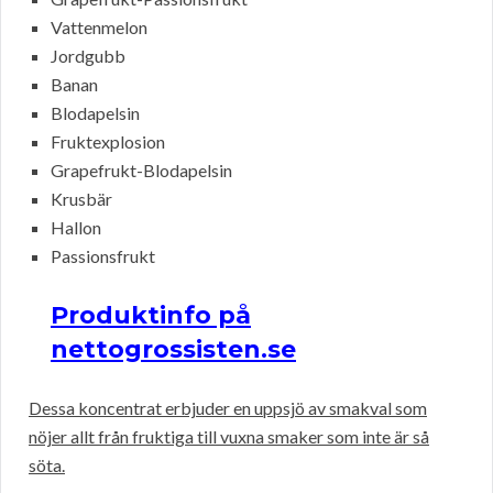
Vattenmelon
Jordgubb
Banan
Blodapelsin
Fruktexplosion
Grapefrukt-Blodapelsin
Krusbär
Hallon
Passionsfrukt
Produktinfo på
nettogrossisten.se
Dessa koncentrat erbjuder en uppsjö av smakval som
nöjer allt från fruktiga till vuxna smaker som inte är så
söta.