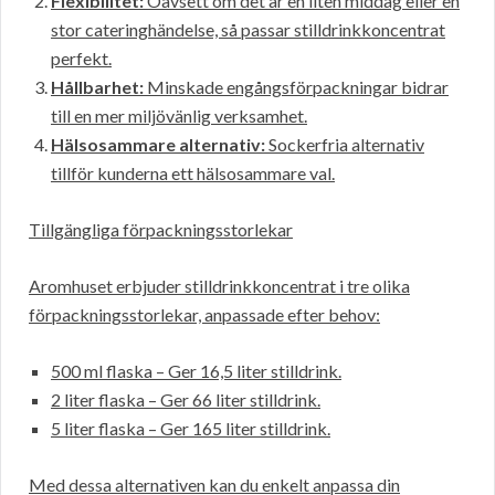
Flexibilitet:
Oavsett om det är en liten middag eller en
stor cateringhändelse, så passar stilldrinkkoncentrat
perfekt.
Hållbarhet:
Minskade engångsförpackningar bidrar
till en mer miljövänlig verksamhet.
Hälsosammare alternativ:
Sockerfria alternativ
tillför kunderna ett hälsosammare val.
Tillgängliga förpackningsstorlekar
Aromhuset erbjuder stilldrinkkoncentrat i tre olika
förpackningsstorlekar, anpassade efter behov:
500 ml flaska – Ger 16,5 liter stilldrink.
2 liter flaska – Ger 66 liter stilldrink.
5 liter flaska – Ger 165 liter stilldrink.
Med dessa alternativen kan du enkelt anpassa din