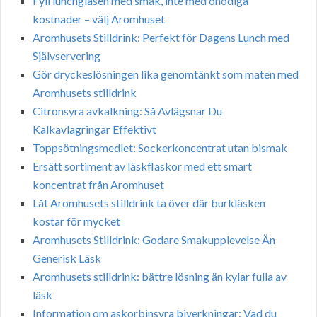
Fyll lunchglasen med smak, inte med onödiga
kostnader – välj Aromhuset
Aromhusets Stilldrink: Perfekt för Dagens Lunch med
Självservering
Gör dryckeslösningen lika genomtänkt som maten med
Aromhusets stilldrink
Citronsyra avkalkning: Så Avlägsnar Du
Kalkavlagringar Effektivt
Toppsötningsmedlet: Sockerkoncentrat utan bismak
Ersätt sortiment av läskflaskor med ett smart
koncentrat från Aromhuset
Låt Aromhusets stilldrink ta över där burkläsken
kostar för mycket
Aromhusets Stilldrink: Godare Smakupplevelse Än
Generisk Läsk
Aromhusets stilldrink: bättre lösning än kylar fulla av
läsk
Information om askorbinsyra biverkningar: Vad du