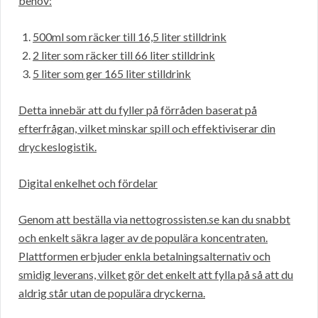
behov:
500ml som räcker till 16,5 liter stilldrink
2 liter som räcker till 66 liter stilldrink
5 liter som ger 165 liter stilldrink
Detta innebär att du fyller på förråden baserat på
efterfrågan, vilket minskar spill och effektiviserar din
dryckeslogistik.
Digital enkelhet och fördelar
Genom att beställa via nettogrossisten.se kan du snabbt
och enkelt säkra lager av de populära koncentraten.
Plattformen erbjuder enkla betalningsalternativ och
smidig leverans, vilket gör det enkelt att fylla på så att du
aldrig står utan de populära dryckerna.