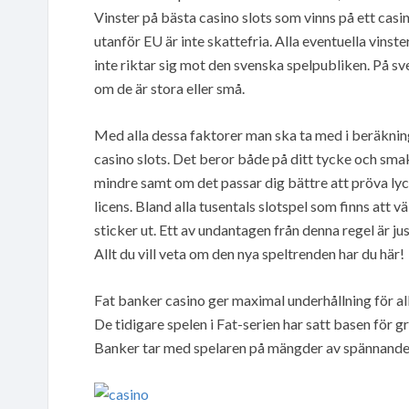
Vinster på bästa casino slots som vinns på ett casi
utanför EU är inte skattefria. Alla eventuella vinste
inte riktar sig mot den svenska spelpubliken. På sv
om de är stora eller små.
Med alla dessa faktorer man ska ta med i beräkninga
casino slots. Det beror både på ditt tycke och smak,
mindre samt om det passar dig bättre att pröva lyck
licens. Bland alla tusentals slotspel som finns att 
sticker ut. Ett av undantagen från denna regel är 
Allt du vill veta om den nya speltrenden har du här!
Fat banker casino ger maximal underhållning för al
De tidigare spelen i Fat-serien har satt basen för g
Banker tar med spelaren på mängder av spännande ä