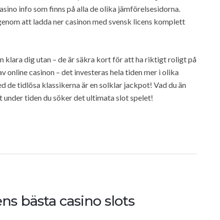
 casino info som finns på alla de olika jämförelsesidorna.
genom att ladda ner casinon med svensk licens komplett
klara dig utan – de är säkra kort för att ha riktigt roligt på
v online casinon – det investeras hela tiden mer i olika
d de tidlösa klassikerna är en solklar jackpot! Vad du än
t under tiden du söker det ultimata slot spelet!
ns bästa casino slots