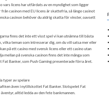
no vars licens har utfärdats av en myndighet som ligger
r från casinon med EU licens är skattefria, så länge casinot
enska casinon behöver du aldrig skatta för vinster, oavsett
rna finns det inte ett visst spel vi kan utnämna till bästa
 vilka teman som intresserar dig, om du vill satsa mer eller
an på ett casino med svensk licens eller ett casino utan
välja mellan på svenska casinon finns det inte många som
just Fat Banker, som Push Gaming presenterade förra året.
la typer av spelare
rafiken även i nytillskottet Fat Banker. Slotspelet Fat
ventyr, alltid ledda av den fete bankmannen.