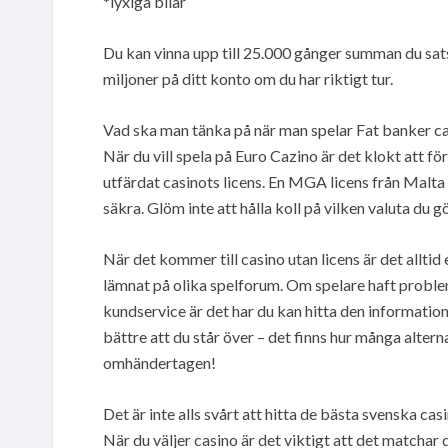
*lyxiga bilar
Du kan vinna upp till 25.000 gånger summan du sats
miljoner på ditt konto om du har riktigt tur.
Vad ska man tänka på när man spelar Fat banker cas
När du vill spela på Euro Cazino är det klokt att fö
utfärdat casinots licens. En MGA licens från Malta
säkra. Glöm inte att hålla koll på vilken valuta du g
När det kommer till casino utan licens är det alltid
lämnat på olika spelforum. Om spelare haft problem
kundservice är det har du kan hitta den information
bättre att du står över – det finns hur många alter
omhändertagen!
Det är inte alls svårt att hitta de bästa svenska c
När du väljer casino är det viktigt att det matchar 