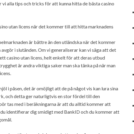
 vi alla tips och tricks för att kunna hitta de bästa casino
asino utan licens när det kommer till att hitta marknadens
spelmarknaden är bättre än den utländska när det kommer
m avgör i slutänden. Om vi generaliserar kan vi säga att det
ett casino utan licens, helt enkelt för att deras utbud
trygghet är andra viktiga saker man ska tänka på när man
icens.
öl i påsen, det är omöjligt att de på något vis kan lura sina
, och detta ger naturligtvis en stor fördel till den
r tas med i beräkningarna är att du alltid kommer att
, du identifierar dig smidigt med BankID och du kommer att
agomål.