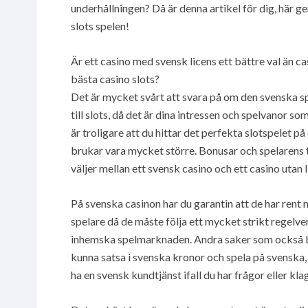
underhållningen? Då är denna artikel för dig, här ger
slots spelen!
Är ett casino med svensk licens ett bättre val än c
bästa casino slots?
Det är mycket svårt att svara på om den svenska 
till slots, då det är dina intressen och spelvanor so
är troligare att du hittar det perfekta slotspelet på 
brukar vara mycket större. Bonusar och spelarens 
väljer mellan ett svensk casino och ett casino utan l
På svenska casinon har du garantin att de har rent mj
spelare då de måste följa ett mycket strikt regelverk
inhemska spelmarknaden. Andra saker som också bö
kunna satsa i svenska kronor och spela på svenska
ha en svensk kundtjänst ifall du har frågor eller kl