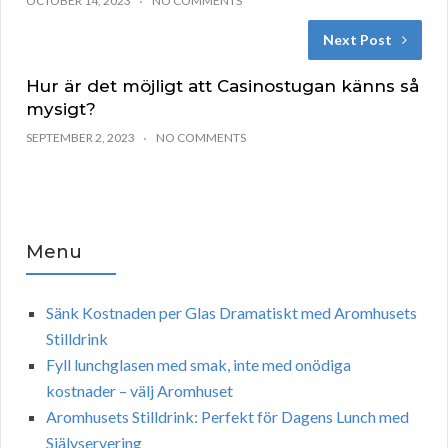
OCTOBER 14, 2023
NO COMMENTS
Next Post
Hur är det möjligt att Casinostugan känns så
mysigt?
SEPTEMBER 2, 2023
NO COMMENTS
Menu
Sänk Kostnaden per Glas Dramatiskt med Aromhusets
Stilldrink
Fyll lunchglasen med smak, inte med onödiga
kostnader – välj Aromhuset
Aromhusets Stilldrink: Perfekt för Dagens Lunch med
Självservering