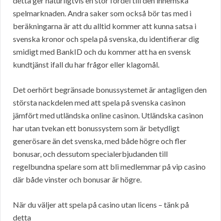
detta ger naturligtvis en stor fördel till den inhemska
spelmarknaden. Andra saker som också bör tas med i
beräkningarna är att du alltid kommer att kunna satsa i
svenska kronor och spela på svenska, du identifierar dig
smidigt med BankID och du kommer att ha en svensk
kundtjänst ifall du har frågor eller klagomål.
Det oerhört begränsade bonussystemet är antagligen den
största nackdelen med att spela på svenska casinon
jämfört med utländska online casinon. Utländska casinon
har utan tvekan ett bonussystem som är betydligt
generösare än det svenska, med både högre och fler
bonusar, och dessutom specialerbjudanden till
regelbundna spelare som att bli medlemmar på vip casino
där både vinster och bonusar är högre.
När du väljer att spela på casino utan licens – tänk på
detta