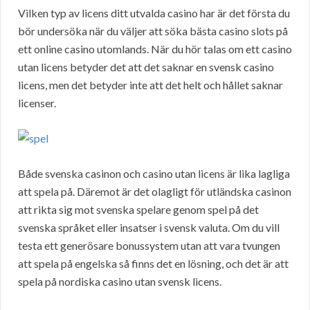
Vilken typ av licens ditt utvalda casino har är det första du
bör undersöka när du väljer att söka bästa casino slots på
ett online casino utomlands. När du hör talas om ett casino
utan licens betyder det att det saknar en svensk casino
licens, men det betyder inte att det helt och hållet saknar
licenser.
Både svenska casinon och casino utan licens är lika lagliga
att spela på. Däremot är det olagligt för utländska casinon
att rikta sig mot svenska spelare genom spel på det
svenska språket eller insatser i svensk valuta. Om du vill
testa ett generösare bonussystem utan att vara tvungen
att spela på engelska så finns det en lösning, och det är att
spela på nordiska casino utan svensk licens.