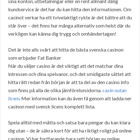
sina konton, utbetalningar eller en rent allmänt dålig
kundservice är det har du kan hitta den informationen. Om
casinot verkar ha ett tvivelaktigt rykte är det bättre att du
står över – det finns hur många alternativ som helst där du
verkligen kan känna dig trygg och omhändertagen!
Det är inte alls svårt att hitta de bästa svenska casinon
som erbjuder Fat Banker
När du väljer casino är det viktigt att det matchar dina
intressen och dina spelvanor, och det smidigaste sättet att
hitta rätt redan från början är att ta del av den casino info
som finns på alla de olika jämförelsesidorna.
casin outan
licens
Mer information kan du även få genom att ladda ner
casinon med svensk licens komplett lista.
Spela alltid med måtta och satsa bara pengar du kan klara
dig utan – de är säkra kort för att ha riktigt roligt på online
casinon. Vi har fortfarande bara sett början av online