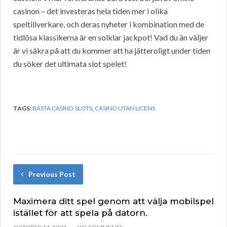
casinon – det investeras hela tiden mer i olika
speltillverkare, och deras nyheter i kombination med de
tidlösa klassikerna är en solklar jackpot! Vad du än väljer
är vi säkra på att du kommer att ha jätteroligt under tiden
du söker det ultimata slot spelet!
TAGS:
BÄSTA CASINO SLOTS
,
CASINO UTAN LICENS
Previous Post
Maximera ditt spel genom att välja mobilspel
istället för att spela på datorn.