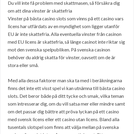
Du vill inte få problem med skattmasen, så försäkra dig
om att dina vinster är skattefria
Vinster på bästa casino slots som vinns på ett casino vars
licens har utfärdats av en myndighet som ligger utanför
EU är inte skattefria. Alla eventuella vinster från casinon
med EU licens är skattefria, så länge casinot inte riktar sig
mot den svenska spelpubliken. På svenska casinon
behöver du aldrig skatta för vinster, oavsett om de är
stora eller små.
Med alla dessa faktorer man ska ta med i beräkningarna
finns det inte ett visst spel vi kan utnämna till bästa casino
slots. Det beror både på ditt tycke och smak, vilka teman
som intresserar dig, om du vill satsa mer eller mindre samt
om det passar dig bättre att pröva lyckan på ett casino
med svensk licens eller ett casino utan licens. Bland alla
tusentals slotspel som finns att välja mellan på svenska