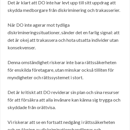
Det är klart att DO inte har levt upp till sitt uppdrag att
skydda medborgare från diskriminering och trakasserier.
När DO inte agerar mot tydliga
diskrimineringssituationer, sänder det en farlig signal: att
det är okej att trakassera och hota utsatta individer utan
konsekvenser.
Denna omständighet riskerar inte bara rättssäkerheten
för enskilda företagare, utan minskar också tilliten för
myndigheter och rättssystemet i stort.
Det är kritiskt att DO reviderar sin plan och sina resurser
för att försäkra att alla invånare kan känna sig trygga och
skyddade från orättvisa.
Vi riskerar att se en fortsatt nedgång i rättssäkerheten
och en ökning av diskriminationshandlingar och