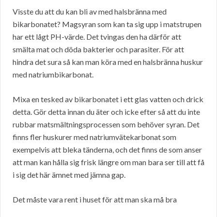
Visste du att du kan bli av med halsbränna med
bikarbonatet? Magsyran som kan ta sig upp i matstrupen
har ett lågt PH-värde. Det tvingas den ha därför att
smälta mat och döda bakterier och parasiter. För att
hindra det sura så kan man köra med en halsbränna huskur
med natriumbikarbonat.
Mixa en tesked av bikarbonatet i ett glas vatten och drick
detta. Gör detta innan du äter och icke efter så att du inte
rubbar matsmältningsprocessen som behöver syran. Det
finns fler huskurer med natriumvätekarbonat som
exempelvis att bleka tänderna, och det finns de som anser
att man kan hålla sig frisk längre om man bara ser till att få
i sig det här ämnet med jämna gap.
Det måste vara rent i huset för att man ska må bra