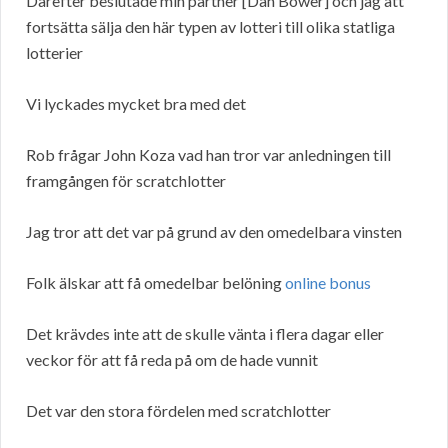
Därefter beslutade min partner [Dan Bower] och jag att
fortsätta sälja den här typen av lotteri till olika statliga
lotterier
Vi lyckades mycket bra med det
Rob frågar John Koza vad han tror var anledningen till
framgången för scratchlotter
Jag tror att det var på grund av den omedelbara vinsten
Folk älskar att få omedelbar belöning
online bonus
Det krävdes inte att de skulle vänta i flera dagar eller
veckor för att få reda på om de hade vunnit
Det var den stora fördelen med scratchlotter