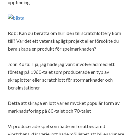
uppfinning
Rob: Kan du berätta om hur idén till scratchlottery kom
till? Var det ett vetenskapligt projekt eller försökte du
bara skapa en produkt för spelmarknaden?
John Koza: Tja, jag hade jag varit involverad med ett
företag på 1960-talet som producerade en typ av
skraplotter eller scratchlott för stormarknader och
bensinstationer
Detta att skrapa en lott var en mycket populär form av
marknadsföring på 60-talet och 70-talet
Vi producerade spel som hade en förutbestämd
vinstchans, där varje lott hade möjlighet att bli en vinnare