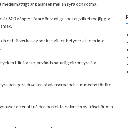
ett medelmåttigt är balansen mellan syra och sötma.
är 600 gånger sötare än vanligt socker, vilket möjliggör
 smak.
å det tillverkas av socker, vilket betyder att den inte
.
drycken blir för sur, används naturlig citronsyra för
 syra kan göra drycken obalanserad och sur, medan för lite
omhuset efter att nå den perfekta balansen av fräschör och