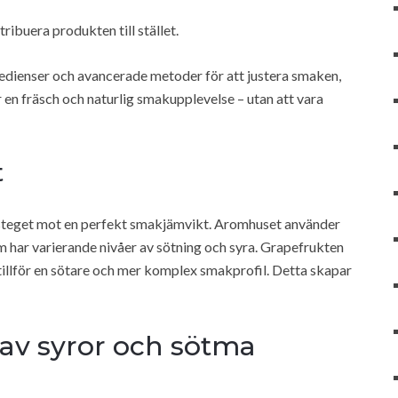
stribuera produkten till stället.
edienser och avancerade metoder för att justera smaken,
r en fräsch och naturlig smakupplevelse – utan att vara
t
a steget mot en perfekt smakjämvikt. Aromhuset använder
m har varierande nivåer av sötning och syra. Grapefrukten
 tillför en sötare och mer komplex smakprofil. Detta skapar
 av syror och sötma