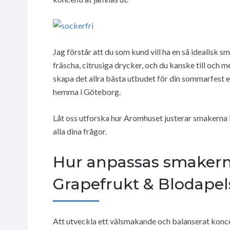
Jag förstår att du som kund vill ha en så idealisk s
fräscha, citrusiga drycker, och du kanske till och me
skapa det allra bästa utbudet för din sommarfest ell
hemma i Göteborg.
Låt oss utforska hur Aromhuset justerar smakerna i 
alla dina frågor.
Hur anpassas smakerna
Grapefrukt & Blodapel
Att utveckla ett välsmakande och balanserat koncen