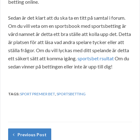
betting online.
Sedan är det klart att du ska ta en titt på samtal i forum.
Om du vill veta om en sportsbook med sportsbetting är
värd namnet är detta ett bra ställe att kolla upp det. Detta
är platsen för att läsa vad andra spelare tycker eller att
ställa frågor. Om du vill lyckas med ditt spelande är detta
ett säkert sätt att komma igång.
sportsbet rsultat
Om du
sedan vinner på bettingen eller inte är upp till dig!
TAGS:
SPORT PREMIER BET
,
SPORTSBETTING
Previous Post