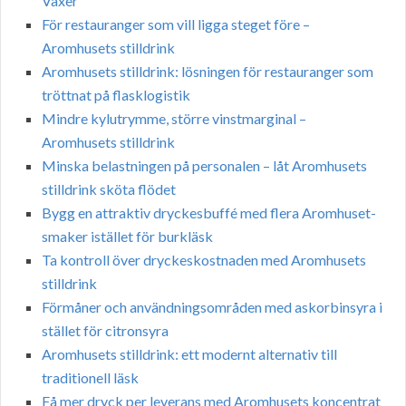
Växer
För restauranger som vill ligga steget före –
Aromhusets stilldrink
Aromhusets stilldrink: lösningen för restauranger som
tröttnat på flasklogistik
Mindre kylutrymme, större vinstmarginal –
Aromhusets stilldrink
Minska belastningen på personalen – låt Aromhusets
stilldrink sköta flödet
Bygg en attraktiv dryckesbuffé med flera Aromhuset-
smaker istället för burkläsk
Ta kontroll över dryckeskostnaden med Aromhusets
stilldrink
Förmåner och användningsområden med askorbinsyra i
stället för citronsyra
Aromhusets stilldrink: ett modernt alternativ till
traditionell läsk
Få mer dryck per leverans med Aromhusets koncentrat