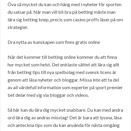
Öva så mycket du kan och häng med i nyheter för sporten
du satsar på. När man vill bli bra på betting måste man
lära sig betting knep, precis som casino proffs läser på om
strategier.
Dra nytta av kunskapen som finns gratis online
När det kommer till betting online kommer du att finna
hur mycket som helst. Det enklaste sättet att lära sig allt
från betting tips till nya spelbolag med svensk licens är
genom att läsa nyheter och bloggar. Missa inte att ta del
av all värdefull information som experter på sport premier
bet delar med sig via bloggar och videos.
Så här kan du lära dig mycket snabbare. Du kan med andra
ord lära dig av andras misstag! Det är bara att lyssna, läsa
och anteckna tips som du kan använda för nästa omgång