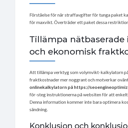
Förståelse för när straffavgifter för tunga paket k
för maxvikt. Överträder ett paket dessa restriktion
Tillämpa nätbaserade 
och ekonomisk fraktk
Att tillämpa verktyg som volymvikt-kalkylatorn p
fraktkostnader mer noggrant och motverkar ovän
onlinekalkylatorn på https://seoengineoptimi
för-steg instruktionerna på websiten för att enkel
Denna information kommer inte bara optimera kost
sändning.
Konklusion och konklusio