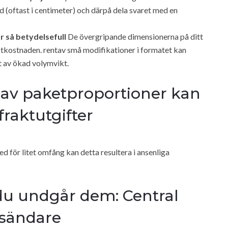
d (oftast i centimeter) och därpå dela svaret med en
r så betydelsefull
De övergripande dimensionerna på ditt
raktkostnaden. rentav små modifikationer i formatet kan
t av ökad volymvikt.
g av paketproportioner kan
 fraktutgifter
 för litet omfång kan detta resultera i ansenliga
du undgår dem: Central
tsändare