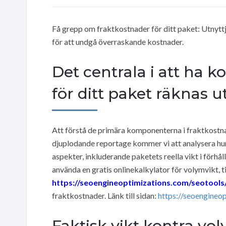
Få grepp om fraktkostnader för ditt paket: Utnytt
för att undgå överraskande kostnader.
Det centrala i att ha k
för ditt paket räknas u
Att förstå de primära komponenterna i fraktkostnade
djuplodande reportage kommer vi att analysera hur
aspekter, inkluderande paketets reella vikt i förhål
använda en gratis onlinekalkylator för volymvikt, t
https://seoengineoptimizations.com/seotools/
fraktkostnader. Länk till sidan:
https://seoengineo
Faktisk vikt kontra vo