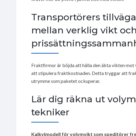
Transportörers tillväga
mellan verklig vikt och
prissättningssamman
Fraktfirmor är böjda att hålla den äkta vikten mo
att stipulera fraktkostnaden. Detta tryggar att fr
utrymme som paketet ockuperar.
Lär dig räkna ut volym
tekniker
Kalkylmodell för volymvikt som speditörer fr