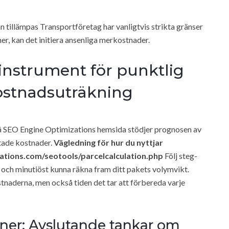
an tillämpas Transportföretag har vanligtvis strikta gränser
er, kan det initiera ansenliga merkostnader.
instrument för punktlig
ostnadsuträkning
å SEO Engine Optimizations hemsida stödjer prognosen av
tade kostnader.
Vägledning för hur du nyttjar
zations.com/seotools/parcelcalculation.php
Följ steg-
t och minutiöst kunna räkna fram ditt pakets volymvikt.
naderna, men också tiden det tar att förbereda varje
ner: Avslutande tankar om