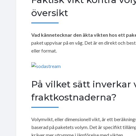
översikt
Vad kännetecknar den äkta vikten hos ett pak
paket uppvisar på en våg. Det är en direkt och bes
eller format.
På vilket sätt inverkar
fraktkostnaderna?
Volymvikt, eller dimensionell vikt, är ett beräkn
baserad på paketets volym. Det är specifikt tilläm
kräver mer utrymme i jämförelse med vikten.