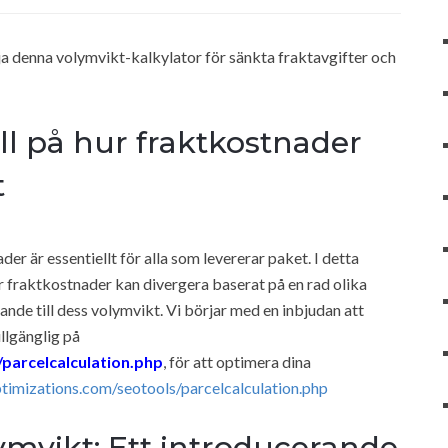
ja denna volymvikt-kalkylator för sänkta fraktavgifter och
oll på hur fraktkostnader
t
r är essentiellt för alla som levererar paket. I detta
 fraktkostnader kan divergera baserat på en rad olika
lande till dess volymvikt. Vi börjar med en inbjudan att
illgänglig på
parcelcalculation.php
, för att optimera dina
ptimizations.com/seotools/parcelcalculation.php
lymvikt: Ett introducerande